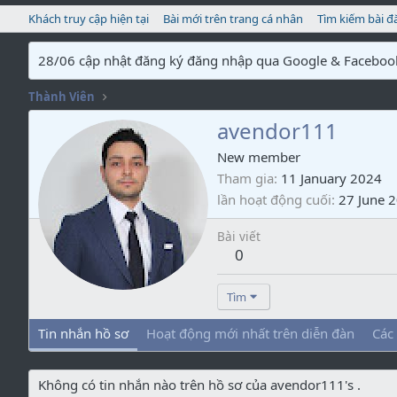
Khách truy cập hiện tại
Bài mới trên trang cá nhân
Tìm kiếm bài đ
28/06 cập nhật đăng ký đăng nhập qua Google & Faceboo
Thành Viên
avendor111
New member
Tham gia
11 January 2024
lần hoạt động cuối
27 June 
Bài viết
0
Tìm
Tin nhắn hồ sơ
Hoạt động mới nhất trên diễn đàn
Các
Không có tin nhắn nào trên hồ sơ của avendor111's .