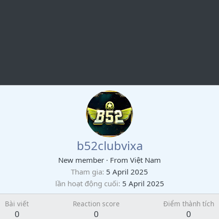
b52clubvixa
New member
·
From
Việt Nam
Tham gia
5 April 2025
lần hoạt động cuối
5 April 2025
Bài viết
Reaction score
Điểm thành tích
0
0
0