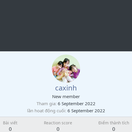
caxinh
New member
Tham gia
6 September 2022
lần hoạt động cuối
6 September 2022
Bài viết
Reaction score
Điểm thành tích
0
0
0