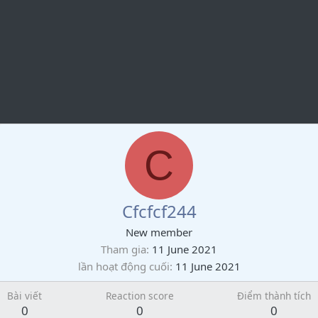
C
Cfcfcf244
New member
Tham gia
11 June 2021
lần hoạt động cuối
11 June 2021
Bài viết
Reaction score
Điểm thành tích
0
0
0