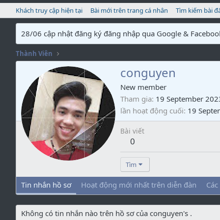
Khách truy cập hiện tại
Bài mới trên trang cá nhân
Tìm kiếm bài đ
28/06 cập nhật đăng ký đăng nhập qua Google & Faceboo
Thành Viên
conguyen
New member
Tham gia
19 September 202
lần hoạt động cuối
19 Septe
Bài viết
0
Tìm
Tin nhắn hồ sơ
Hoạt động mới nhất trên diễn đàn
Các
Không có tin nhắn nào trên hồ sơ của conguyen's .