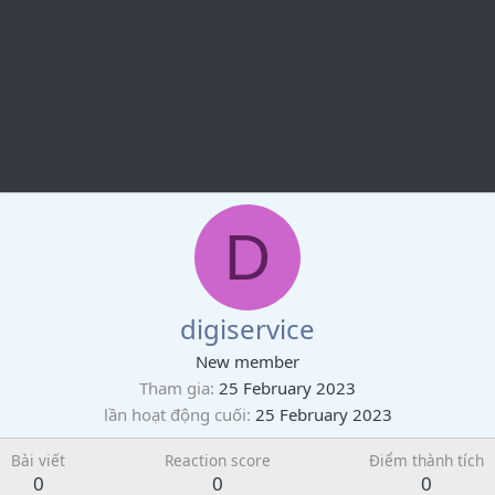
D
digiservice
New member
Tham gia
25 February 2023
lần hoạt động cuối
25 February 2023
Bài viết
Reaction score
Điểm thành tích
0
0
0