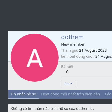
dothem
New member
Tham gia
21 August 2023
lần hoạt động cuối
21 Augus
Bài viết
0
Tìm
Tin nhắn hồ sơ
Hoạt động mới nhất trên diễn đàn
Các
Không có tin nhắn nào trên hồ sơ của dothem's .