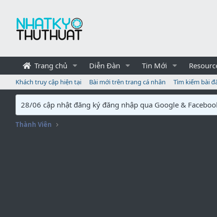
Trang chủ
Diễn Đàn
Tin Mới
Resourc
Khách truy cập hiện tại
Bài mới trên trang cá nhân
Tìm kiếm bài đ
28/06 cập nhật đăng ký đăng nhập qua Google & Faceboo
Thành Viên