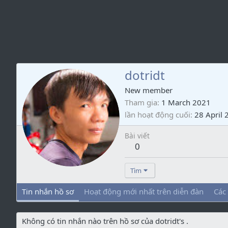
dotridt
New member
Tham gia
1 March 2021
lần hoạt động cuối
28 April 
Bài viết
0
Tìm
Tin nhắn hồ sơ
Hoạt động mới nhất trên diễn đàn
Các
Không có tin nhắn nào trên hồ sơ của dotridt's .