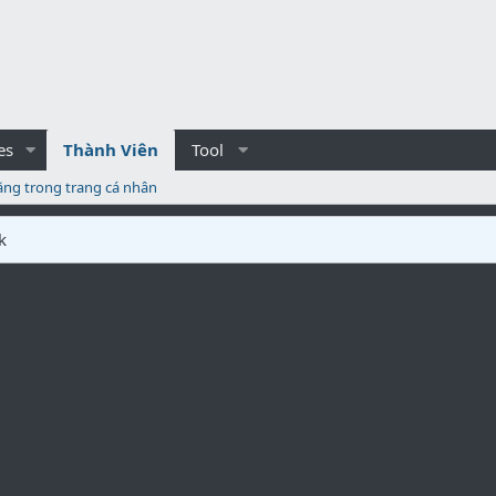
es
Thành Viên
Tool
ăng trong trang cá nhân
k