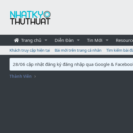
Trang chủ
Diễn Đàn
Tin Mới
Resourc
Khách truy cập hiện tại
Bài mới trên trang cá nhân
Tìm kiếm bài đ
28/06 cập nhật đăng ký đăng nhập qua Google & Faceboo
Thành Viên