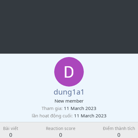
dung1a1
New member
Tham gia
11 March 2023
lần hoạt động cuối
11 March 2023
Bài viết
Reaction score
Điểm thành tích
0
0
0