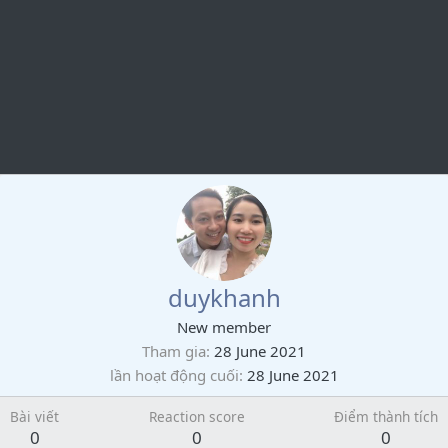
duykhanh
New member
Tham gia
28 June 2021
lần hoạt động cuối
28 June 2021
Bài viết
Reaction score
Điểm thành tích
0
0
0