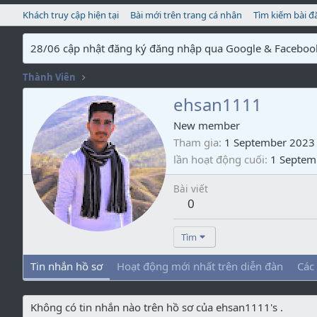
Khách truy cập hiện tại
Bài mới trên trang cá nhân
Tìm kiếm bài đ
28/06 cập nhật đăng ký đăng nhập qua Google & Faceboo
Thành Viên
ehsan1111
New member
Tham gia
1 September 2023
lần hoạt động cuối
1 Septem
Bài viết
0
Tìm
Tin nhắn hồ sơ
Hoạt động mới nhất trên diễn đàn
Các
Không có tin nhắn nào trên hồ sơ của ehsan1111's .