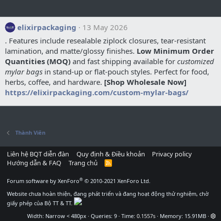
elixirpackaging
13 May 2026
. Features include resealable ziplock closures, tear-resistant
lamination, and matte/glossy finishes.
Low Minimum Order
Quantities (MOQ)
and fast shipping available for
customized
mylar bags
in stand-up or flat-pouch styles. Perfect for food,
herbs, coffee, and hardware.
[Shop Wholesale Now]
https://elixirpackaging.com/custom-mylar-bags/
Thành Viên
Liên hệ BQT diễn đàn
Quy định & Điều khoản
Privacy policy
Hướng dẫn & FAQ
Trang chủ
R
S
S
®
Forum software by XenForo
© 2010-2021 XenForo Ltd.
Website chưa hoàn thiện, đang phát triển và đang hoạt động thử nghiệm, chờ
giấy phép của Bộ TT & TT.
Width
Queries
9
Time
0.1557s
Memory
15.91MB