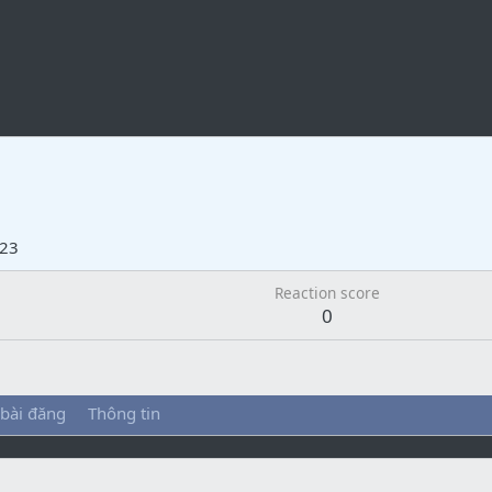
023
Reaction score
0
 bài đăng
Thông tin