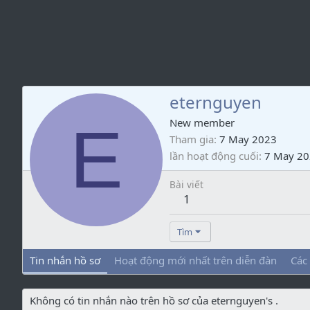
eternguyen
E
New member
Tham gia
7 May 2023
lần hoạt động cuối
7 May 2
Bài viết
1
Tìm
Tin nhắn hồ sơ
Hoạt động mới nhất trên diễn đàn
Các
Không có tin nhắn nào trên hồ sơ của eternguyen's .