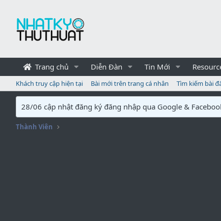
Trang chủ
Diễn Đàn
Tin Mới
Resourc
Khách truy cập hiện tại
Bài mới trên trang cá nhân
Tìm kiếm bài đ
28/06 cập nhật đăng ký đăng nhập qua Google & Faceboo
Thành Viên