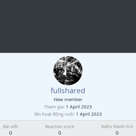
fullshared
New member
Tham gia
1 April 2023
lần hoạt động cuối
1 April 2023
Bài viết
Reaction score
Điểm thành tích
0
0
0