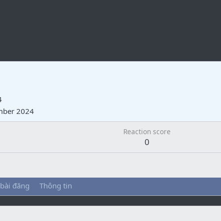
4
mber 2024
Reaction score
0
 bài đăng
Thông tin