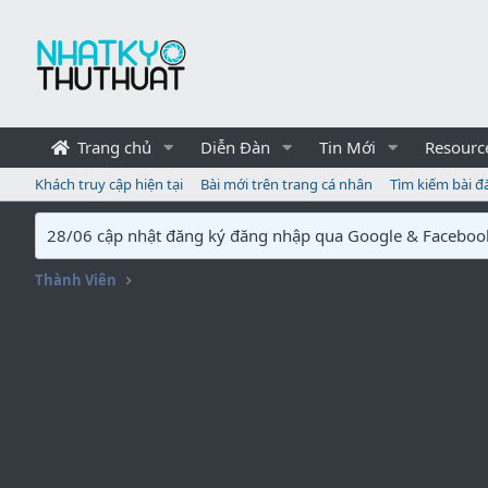
Trang chủ
Diễn Đàn
Tin Mới
Resourc
Khách truy cập hiện tại
Bài mới trên trang cá nhân
Tìm kiếm bài đ
28/06 cập nhật đăng ký đăng nhập qua Google & Faceboo
Thành Viên