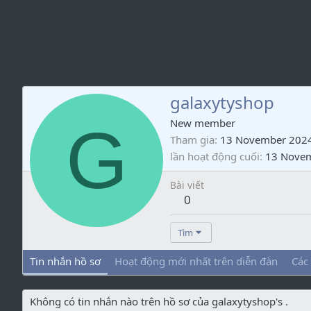
galaxytyshop
G
New member
Tham gia
13 November 202
lần hoạt động cuối
13 Nove
Bài viết
0
Tìm
Tin nhắn hồ sơ
Hoạt động mới nhất trên diễn đàn
Các
Không có tin nhắn nào trên hồ sơ của galaxytyshop's .