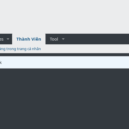
es
Thành Viên
Tool
ăng trong trang cá nhân
k