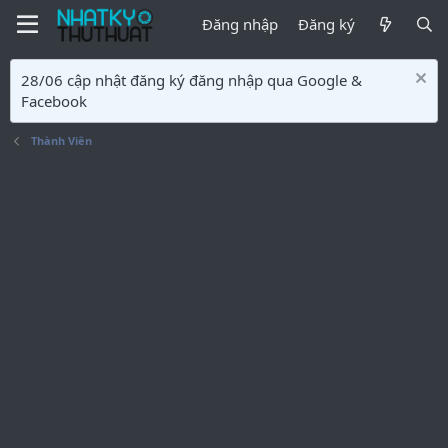
Đăng nhập
Đăng ký
28/06 cập nhật đăng ký đăng nhập qua Google &
Facebook
Thành Viên