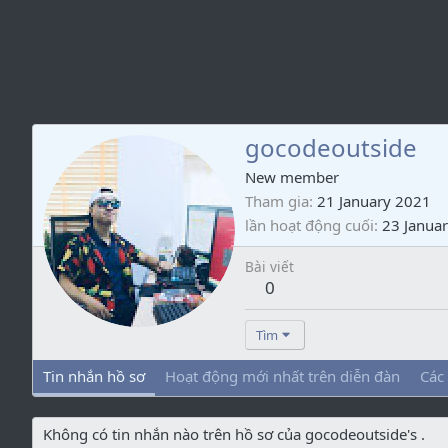
gocodeoutside
New member
Tham gia
21 January 2021
lần hoạt động cuối
23 Janua
Bài viết
0
Tìm
Tin nhắn hồ sơ
Hoạt động mới nhất trên diễn đàn
Các
Không có tin nhắn nào trên hồ sơ của gocodeoutside's .