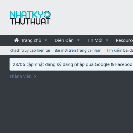
Trang chủ
Diễn Đàn
Tin Mới
Resourc
Khách truy cập hiện tại
Bài mới trên trang cá nhân
Tìm kiếm bài đ
28/06 cập nhật đăng ký đăng nhập qua Google & Faceboo
Thành Viên