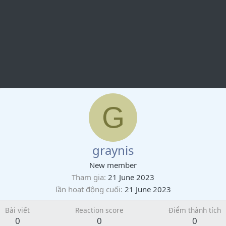
G
graynis
New member
Tham gia
21 June 2023
lần hoạt động cuối
21 June 2023
Bài viết
Reaction score
Điểm thành tích
0
0
0