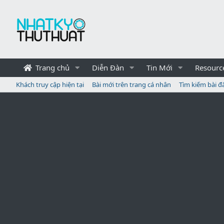
Trang chủ
Diễn Đàn
Tin Mới
Resourc
Khách truy cập hiện tại
Bài mới trên trang cá nhân
Tìm kiếm bài đ