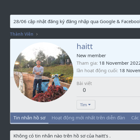
28/06 cập nhật đăng ký đăng nhập qua Google & Faceboo
Thành Viên
haitt
New member
Tham gia
18 November 202
lần hoạt động cuối
18 Nove
Bài viết
0
Tìm
Tin nhắn hồ sơ
Hoạt động mới nhất trên diễn đàn
Các
Không có tin nhắn nào trên hồ sơ của haitt's .