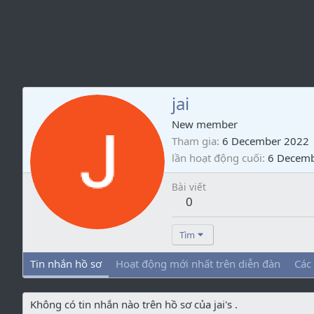
jai
New member
Tham gia
6 December 2022
lần hoạt động cuối
6 Decem
Bài viết
0
Tìm
Tin nhắn hồ sơ
Hoạt động mới nhất trên diễn đàn
Các
Không có tin nhắn nào trên hồ sơ của jai's .