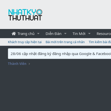
Trang chủ
Diễn Đàn
Tin Mới
Resourc
Khách truy cập hiện tại
Bài mới trên trang cá nhân
Tìm kiếm bài đ
28/06 cập nhật đăng ký đăng nhập qua Google & Faceboo
Thành Viên