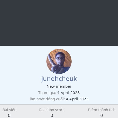
junohcheuk
New member
Tham gia
4 April 2023
lần hoạt động cuối
4 April 2023
Bài viết
Reaction score
Điểm thành tích
0
0
0