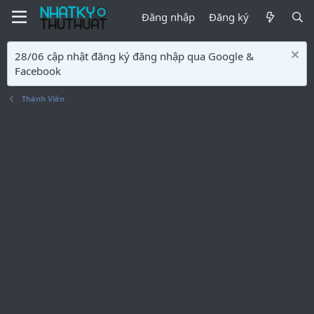
Đăng nhập
Đăng ký
28/06 cập nhật đăng ký đăng nhập qua Google &
Facebook
Thành Viên