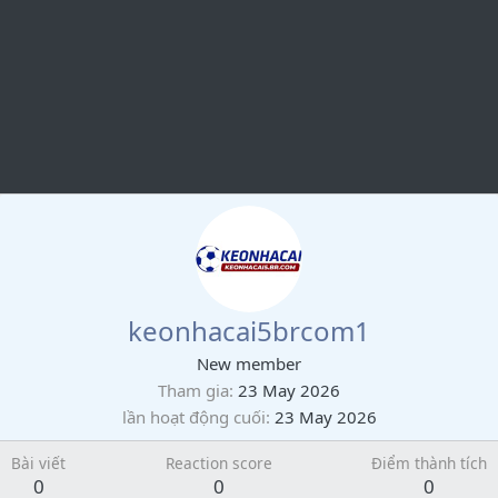
keonhacai5brcom1
New member
Tham gia
23 May 2026
lần hoạt động cuối
23 May 2026
Bài viết
Reaction score
Điểm thành tích
0
0
0