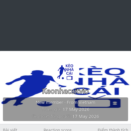
Keonhacaitvio
New member
·
From
Vietnam
Tham gia
17 May 2026
lần hoạt động cuối
17 May 2026
Bài viết
Reaction score
Điểm thành tích