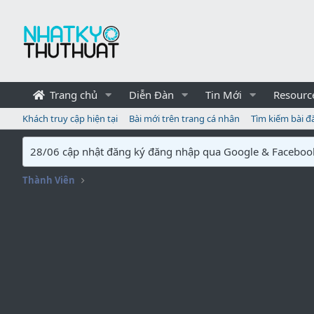
Trang chủ
Diễn Đàn
Tin Mới
Resourc
Khách truy cập hiện tại
Bài mới trên trang cá nhân
Tìm kiếm bài đ
28/06 cập nhật đăng ký đăng nhập qua Google & Faceboo
Thành Viên