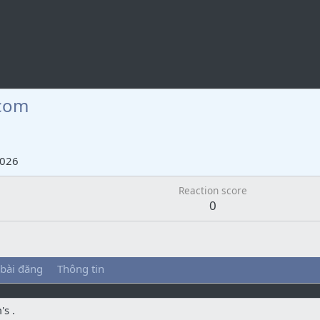
com
m
2026
Reaction score
0
 bài đăng
Thông tin
s .