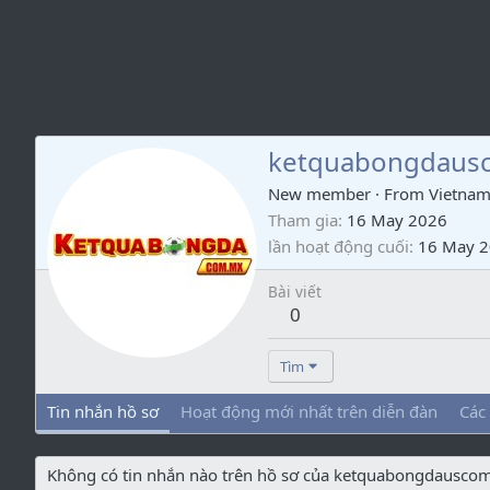
ketquabongdaus
New member
·
From
Vietna
Tham gia
16 May 2026
lần hoạt động cuối
16 May 
Bài viết
0
Tìm
Tin nhắn hồ sơ
Hoạt động mới nhất trên diễn đàn
Các
Không có tin nhắn nào trên hồ sơ của ketquabongdauscom'