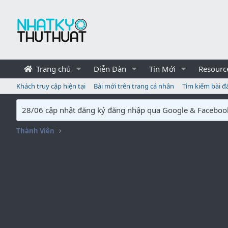
Trang chủ
Diễn Đàn
Tin Mới
Resourc
Khách truy cập hiện tại
Bài mới trên trang cá nhân
Tìm kiếm bài đ
28/06 cập nhật đăng ký đăng nhập qua Google & Faceboo
Thành Viên