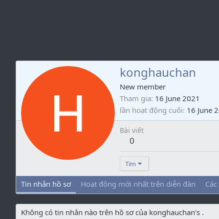
konghauchan
New member
Tham gia
16 June 2021
lần hoạt động cuối
16 June 
Bài viết
0
Tìm
Tin nhắn hồ sơ
Hoạt động mới nhất trên diễn đàn
Các
Không có tin nhắn nào trên hồ sơ của konghauchan's .