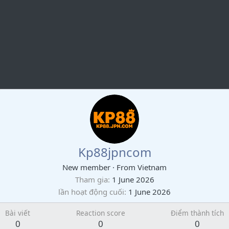
Kp88jpncom
New member
·
From
Vietnam
Tham gia
1 June 2026
lần hoạt động cuối
1 June 2026
Bài viết
Reaction score
Điểm thành tích
0
0
0