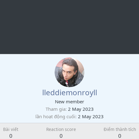
lleddiemonroyll
New member
Tham gia
2 May 2023
lần hoạt động cuối
2 May 2023
Bài viết
Reaction score
Điểm thành tích
0
0
0