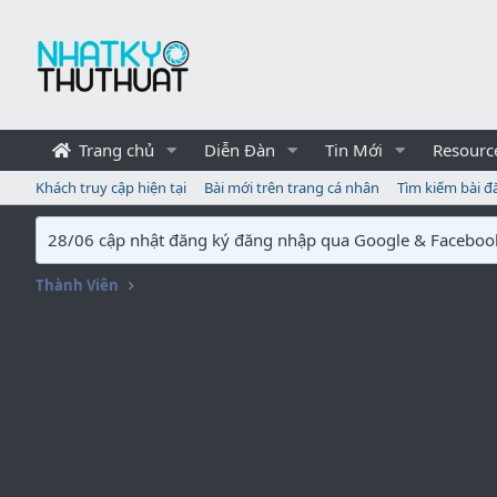
Trang chủ
Diễn Đàn
Tin Mới
Resourc
Khách truy cập hiện tại
Bài mới trên trang cá nhân
Tìm kiếm bài đ
28/06 cập nhật đăng ký đăng nhập qua Google & Faceboo
Thành Viên