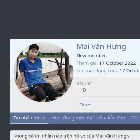
Mai Văn Hưng
New member
Tham gia
17 October 2022
lần hoạt động cuối
17 Octob
Bài viết
0
Tìm
Tin nhắn hồ sơ
Hoạt động mới nhất trên diễn đàn
Các
Không có tin nhắn nào trên hồ sơ của Mai Văn Hưng's .