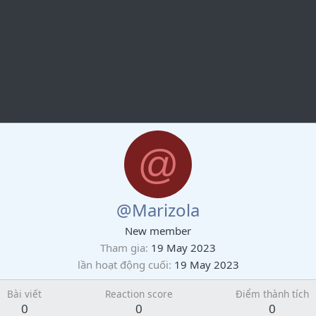
@
@Marizola
New member
Tham gia
19 May 2023
lần hoạt động cuối
19 May 2023
Bài viết
Reaction score
Điểm thành tích
0
0
0