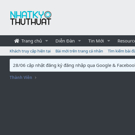
Trang chủ
Diễn Đàn
Tin Mới
Resourc
Khách truy cập hiện tại
Bài mới trên trang cá nhân
Tìm kiếm bài đ
28/06 cập nhật đăng ký đăng nhập qua Google & Faceboo
Thành Viên