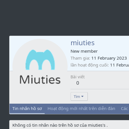
miuties
New member
Tham gia
11 February 2023
lần hoạt động cuối
11 Febru
Bài viết
0
Tìm
Tin nhắn hồ sơ
Hoạt động mới nhất trên diễn đàn
Các
Không có tin nhắn nào trên hồ sơ của miuties's .