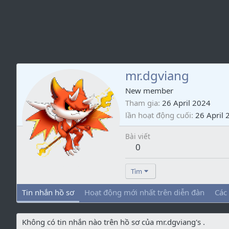
mr.dgviang
New member
Tham gia
26 April 2024
lần hoạt động cuối
26 April 
Bài viết
0
Tìm
Tin nhắn hồ sơ
Hoạt động mới nhất trên diễn đàn
Các
Không có tin nhắn nào trên hồ sơ của mr.dgviang's .