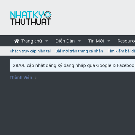
Trang chủ
Diễn Đàn
Tin Mới
Resourc
Khách truy cập hiện tại
Bài mới trên trang cá nhân
Tìm kiếm bài đ
28/06 cập nhật đăng ký đăng nhập qua Google & Faceboo
Thành Viên