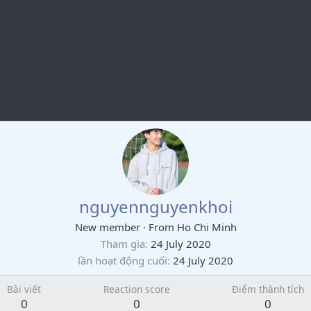
nguyennguyenkhoi
New member
·
From
Ho Chi Minh
Tham gia
24 July 2020
lần hoạt động cuối
24 July 2020
Bài viết
Reaction score
Điểm thành tích
0
0
0