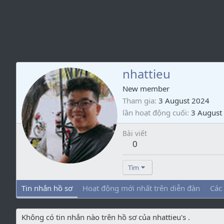
nhattieu
New member
Tham gia
3 August 2024
lần hoạt động cuối
3 August
Bài viết
0
Tìm
Tin nhắn hồ sơ
Hoạt động mới nhất trên diễn đàn
Các
Không có tin nhắn nào trên hồ sơ của nhattieu's .