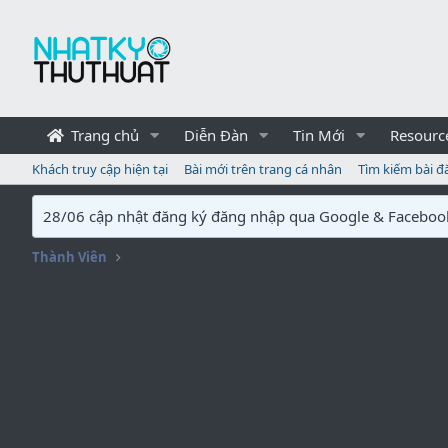
Trang chủ
Diễn Đàn
Tin Mới
Resourc
Khách truy cập hiện tại
Bài mới trên trang cá nhân
Tìm kiếm bài đ
28/06 cập nhật đăng ký đăng nhập qua Google & Faceboo
Thành Viên