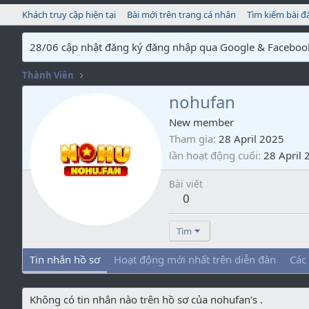
Khách truy cập hiện tại
Bài mới trên trang cá nhân
Tìm kiếm bài đ
28/06 cập nhật đăng ký đăng nhập qua Google & Faceboo
Thành Viên
nohufan
New member
Tham gia
28 April 2025
lần hoạt động cuối
28 April 
Bài viết
0
Tìm
Tin nhắn hồ sơ
Hoạt động mới nhất trên diễn đàn
Các
Không có tin nhắn nào trên hồ sơ của nohufan's .