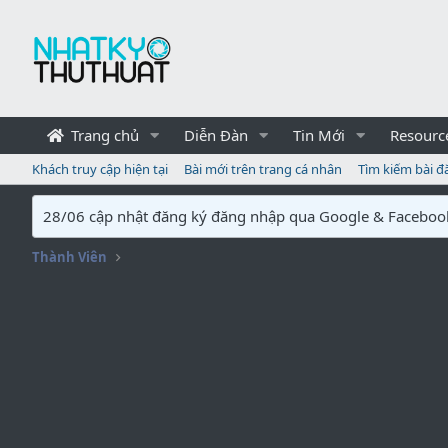
Trang chủ
Diễn Đàn
Tin Mới
Resourc
Khách truy cập hiện tại
Bài mới trên trang cá nhân
Tìm kiếm bài đ
28/06 cập nhật đăng ký đăng nhập qua Google & Faceboo
Thành Viên