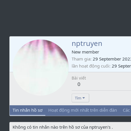
nptruyen
New member
Tham gia
29 September 202
lần hoạt động cuối
29 Septe
Bài viết
0
Tìm
Tin nhắn hồ sơ
Hoạt động mới nhất trên diễn đàn
Các
Không có tin nhắn nào trên hồ sơ của nptruyen's .