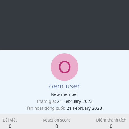
O
oem user
New member
Tham gia
21 February 2023
lần hoạt động cuối
21 February 2023
Bài viết
Reaction score
Điểm thành tích
0
0
0