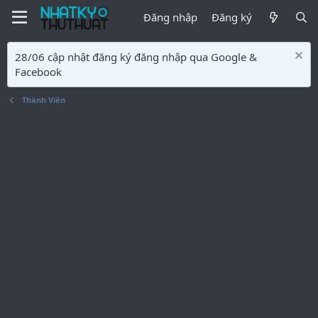
Đăng nhập
Đăng ký
28/06 cập nhật đăng ký đăng nhập qua Google &
Facebook
Thành Viên