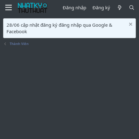
Đăng nhập
Đăng ký
28/06 cập nhật đăng ký đăng nhập qua Google &
Facebook
Thành Viên