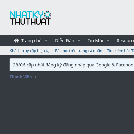
Trang chủ
Diễn Đàn
Tin Mới
Resourc
Khách truy cập hiện tại
Bài mới trên trang cá nhân
Tìm kiếm bài đ
28/06 cập nhật đăng ký đăng nhập qua Google & Faceboo
Thành Viên