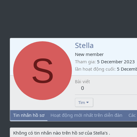
Stella
S
New member
Tham gia
5 December 2023
lần hoạt động cuối
5 Decem
Bài viết
0
Tìm
Tin nhắn hồ sơ
Hoạt động mới nhất trên diễn đàn
Các
Không có tin nhắn nào trên hồ sơ của Stella's .