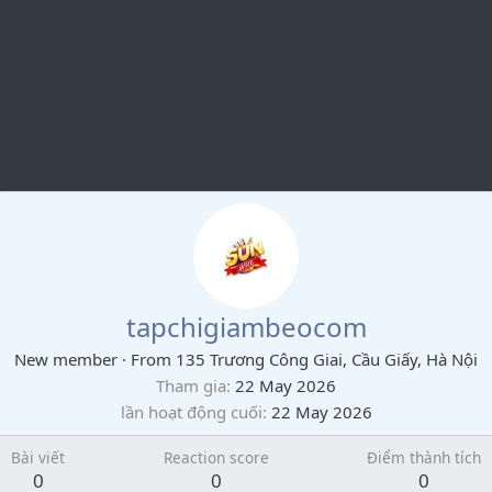
tapchigiambeocom
New member
·
From
135 Trương Công Giai, Cầu Giấy, Hà Nội
Tham gia
22 May 2026
lần hoạt động cuối
22 May 2026
Bài viết
Reaction score
Điểm thành tích
0
0
0