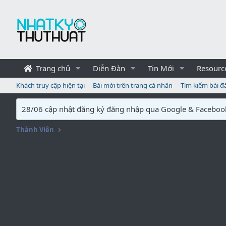
Trang chủ
Diễn Đàn
Tin Mới
Resourc
Khách truy cập hiện tại
Bài mới trên trang cá nhân
Tìm kiếm bài đ
28/06 cập nhật đăng ký đăng nhập qua Google & Faceboo
Thành Viên