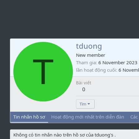
tduong
T
New member
Tham gia
6 November 2023
lần hoạt động cuối
6 Novem
Bài viết
0
Tìm
Tin nhắn hồ sơ
Hoạt động mới nhất trên diễn đàn
Các
Không có tin nhắn nào trên hồ sơ của tduong's .