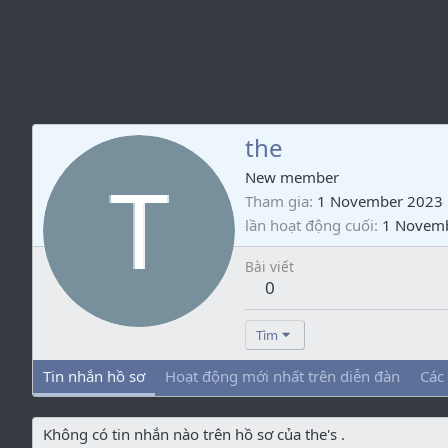
the
New member
Tham gia
1 November 2023
lần hoạt động cuối
1 Novem
Bài viết
0
Tìm
Tin nhắn hồ sơ
Hoạt động mới nhất trên diễn đàn
Các
Không có tin nhắn nào trên hồ sơ của the's .