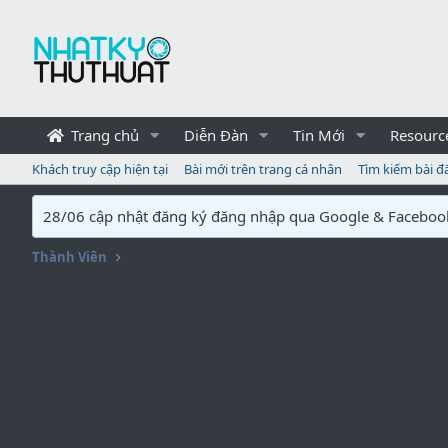
Trang chủ
Diễn Đàn
Tin Mới
Resourc
Khách truy cập hiện tại
Bài mới trên trang cá nhân
Tìm kiếm bài đ
28/06 cập nhật đăng ký đăng nhập qua Google & Faceboo
Thành Viên