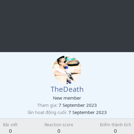
TheDeath
New member
Tham gia
7 September 2023
lần hoạt động cuối
7 September 2023
Bài viết
Reaction score
Điểm thành tích
0
0
0