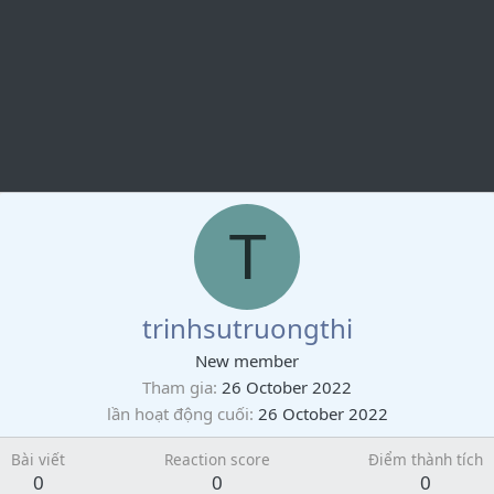
T
trinhsutruongthi
New member
Tham gia
26 October 2022
lần hoạt động cuối
26 October 2022
Bài viết
Reaction score
Điểm thành tích
0
0
0