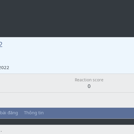
2
2022
Reaction score
0
 bài đăng
Thông tin
.