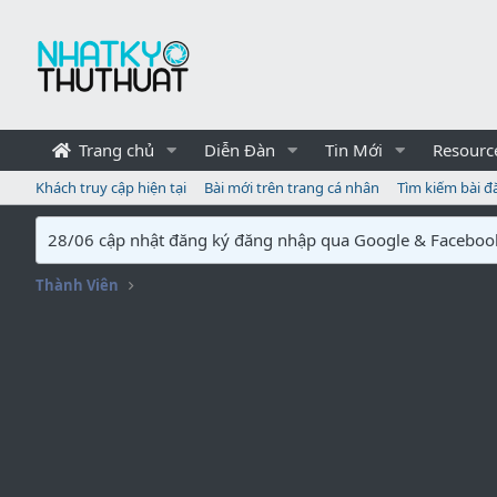
Trang chủ
Diễn Đàn
Tin Mới
Resourc
Khách truy cập hiện tại
Bài mới trên trang cá nhân
Tìm kiếm bài đ
28/06 cập nhật đăng ký đăng nhập qua Google & Faceboo
Thành Viên