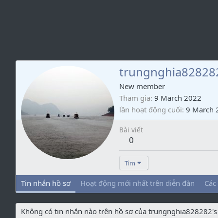
trungnghia82828
New member
Tham gia
9 March 2022
lần hoạt động cuối
9 March 
Bài viết
0
Tìm
Tin nhắn hồ sơ
Hoạt động mới nhất trên diễn đàn
Các
Không có tin nhắn nào trên hồ sơ của trungnghia828282's 