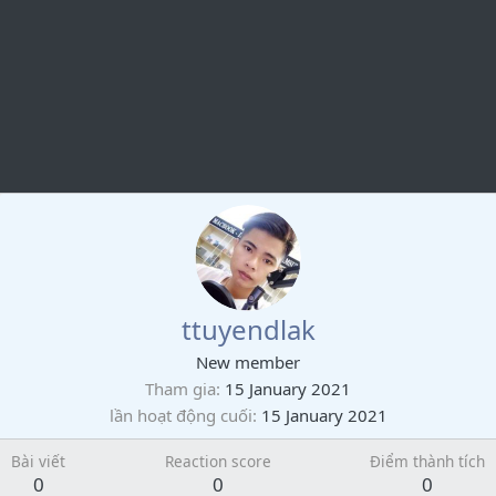
ttuyendlak
New member
Tham gia
15 January 2021
lần hoạt động cuối
15 January 2021
Bài viết
Reaction score
Điểm thành tích
0
0
0