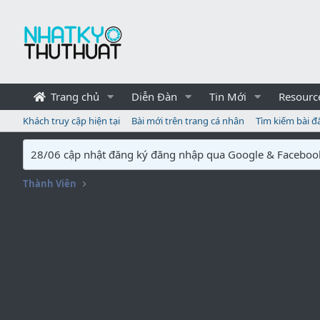
Trang chủ
Diễn Đàn
Tin Mới
Resourc
Khách truy cập hiện tại
Bài mới trên trang cá nhân
Tìm kiếm bài đ
28/06 cập nhật đăng ký đăng nhập qua Google & Faceboo
Thành Viên