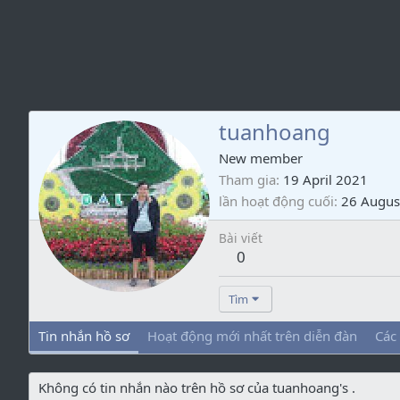
tuanhoang
New member
Tham gia
19 April 2021
lần hoạt động cuối
26 Augus
Bài viết
0
Tìm
Tin nhắn hồ sơ
Hoạt động mới nhất trên diễn đàn
Các
Không có tin nhắn nào trên hồ sơ của tuanhoang's .