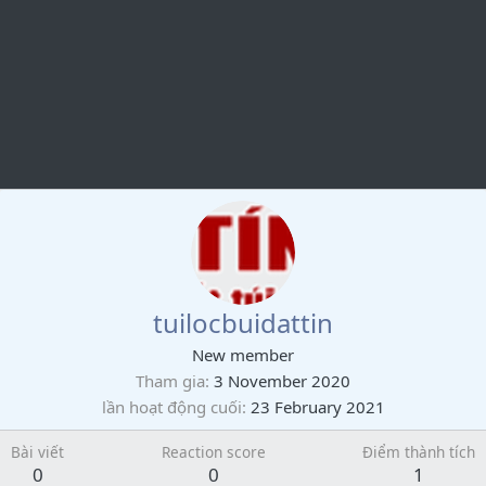
tuilocbuidattin
New member
Tham gia
3 November 2020
lần hoạt động cuối
23 February 2021
Bài viết
Reaction score
Điểm thành tích
0
0
1