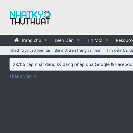
Trang chủ
Diễn Đàn
Tin Mới
Resourc
Khách truy cập hiện tại
Bài mới trên trang cá nhân
Tìm kiếm bài đ
28/06 cập nhật đăng ký đăng nhập qua Google & Faceboo
Thành Viên