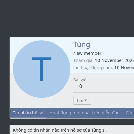
Tùng
T
New member
Tham gia
10 November 202
lần hoạt động cuối
10 Nove
Bài viết
0
Tìm
Tin nhắn hồ sơ
Hoạt động mới nhất trên diễn đàn
Các
Không có tin nhắn nào trên hồ sơ của Tùng's .