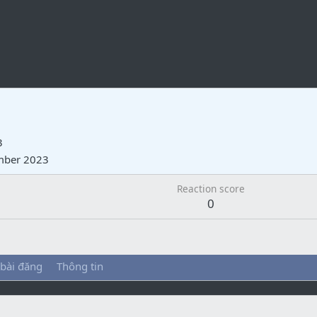
3
mber 2023
Reaction score
0
 bài đăng
Thông tin