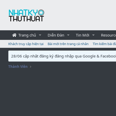
Trang chủ
Diễn Đàn
Tin Mới
Resourc
Khách truy cập hiện tại
Bài mới trên trang cá nhân
Tìm kiếm bài đ
28/06 cập nhật đăng ký đăng nhập qua Google & Faceboo
Thành Viên