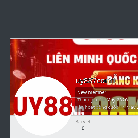
uy887com1
New member
Tham gia
14 May 2026
lần hoạt động cuối
14 May 
Bài viết
0